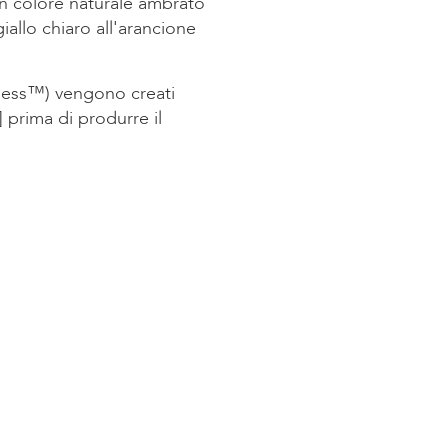
n colore naturale ambrato
iallo chiaro all'arancione
urless™) vengono creati
 prima di produrre il