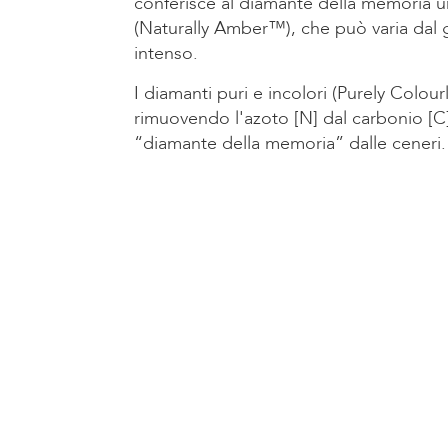
conferisce al diamante della memoria u
(Naturally Amber™), che può varia dal g
intenso.
I diamanti puri e incolori (Purely Colo
rimuovendo l'azoto [N] dal carbonio [C]
“diamante della memoria” dalle ceneri.