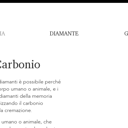
IA
DIAMANTE
G
Carbonio
diamanti è possibile perché
corpo umano o animale, e i
I diamanti della memoria
lizzando il carbonio
lla cremazione.
o umano o animale, che