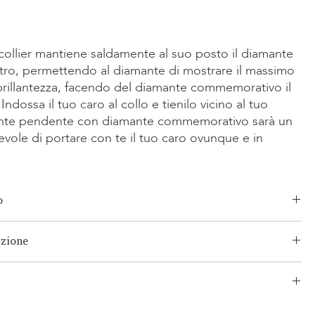
ollier mantiene saldamente al suo posto il diamante
ro, permettendo al diamante di mostrare il massimo
 brillantezza, facendo del diamante commemorativo il
Indossa il tuo caro al collo e tienilo vicino al tuo
lante pendente con diamante commemorativo sarà un
le di portare con te il tuo caro ovunque e in
o
meraldo,Radiante,Asscher,Principessa,Cuore,Ovale,Lacrima,Cuscino
izione
ct
/Giallo 14K,Oro Rosa 14K,Oro Bianco/Giallo 18K,Oro Rosa
o consolidato e senza rischi per i tuoi prodotti. La nostra rete
uum
e consiste sia in spedizioni segmentate che in spedizioni
 pollici
 LONITÉ collabora solo con i corrieri più sicuri e affidabili per
rsonalizzata
one gratuita per qualsiasi ordine personalizzato. Per la
 e puntuale dei tuoi gioielli con diamante commemorativo. LONITÉ ti