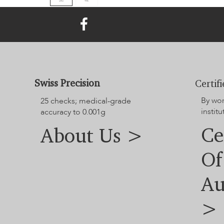
Swiss Precision
Certif
By wo
25 checks; medical-grade
instit
accuracy to 0.001g
Ce
About Us >
Of
Au
>