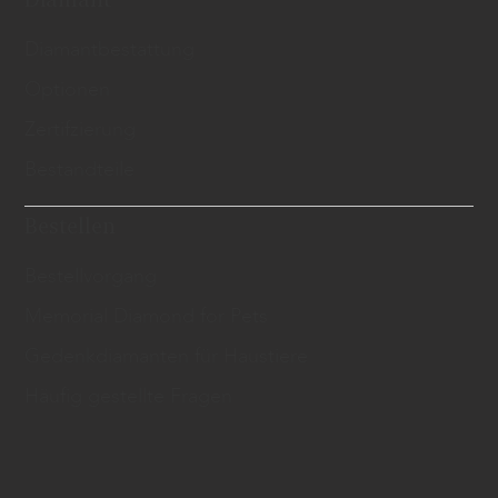
​Diamantbestattung
Optionen
Zertifzierung
Bestandteile
Bestellen
Bestellvorgang
Memorial Diamond for Pets
Gedenkdiamanten für Haustiere
Häufig gestellte Fragen