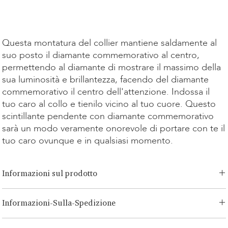
Kauf
Kauf
Questa montatura del collier mantiene saldamente al
suo posto il diamante commemorativo al centro,
permettendo al diamante di mostrare il massimo della
sua luminosità e brillantezza, facendo del diamante
commemorativo il centro dell'attenzione. Indossa il
tuo caro al collo e tienilo vicino al tuo cuore. Questo
scintillante pendente con diamante commemorativo
sarà un modo veramente onorevole di portare con te il
tuo caro ovunque e in qualsiasi momento.
Informazioni sul prodotto
Opzioni di
Informazioni-Sulla-Spedizione
taglio:
Brillante,Smeraldo,Radiante,Asscher,Principessa,Cuore,Ovale,L
acrima,Cuscino
LONITÉ ha un sistema logistico consolidato e senza rischi per i tuoi
Opzione Carati:
0.15ct - 3.00ct