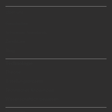
Über uns
Geschichte
Schweizer Standards
Zertifikate
Blog
Technologie
Theorie
Erstellungsprozess
Technisches Know-hows
Wissenschaftlich bewiesen
Diamant