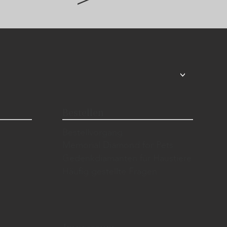
<
Bestellen
Bestellvorgang
Memorial Diamond for Pets
Gedenkdiamanten für Haustiere
Häufig gestellte Fragen