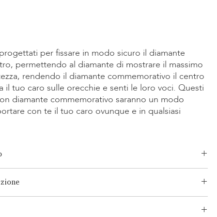
rogettati per fissare in modo sicuro il diamante
ro, permettendo al diamante di mostrare il massimo
ntezza, rendendo il diamante commemorativo il centro
 il tuo caro sulle orecchie e senti le loro voci. Questi
i con diamante commemorativo saranno un modo
rtare con te il tuo caro ovunque e in qualsiasi
o
Smeraldo, Radiante, Asscher, Principessa, Cuore, Ovale, Lacrima,
izione
ct
o consolidato e senza rischi per i tuoi prodotti. La nostra rete
/Giallo 14K, Oro Rosa 14K, Oro Bianco/Giallo 18K, Oro Rosa 18K,
e consiste sia in spedizioni segmentate che in spedizioni