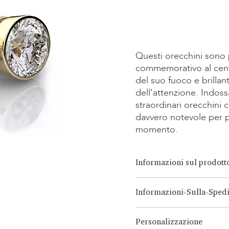
Kauf
Kauf
Questi orecchini sono p
commemorativo al cent
del suo fuoco e brilla
dell'attenzione. Indossa
straordinari orecchin
davvero notevole per po
momento.
Informazioni sul prodott
Opzioni di taglio:
Brillante, 
Informazioni-Sulla-Sped
Cuscino
Opzione Carati:
0.15ct - 3.00
LONITÉ ha un sistema logistic
Opzione Metallo:
Oro Bianco
Personalizzazione
deriva da anni di esperienza 
Platino, Argento Continuum