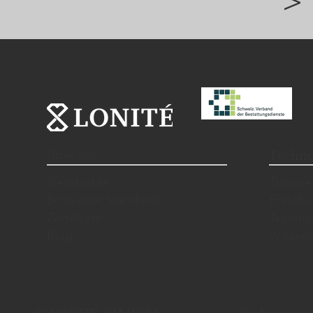
>
Über uns
Techno
Geschichte
Theorie
Schweizer Standards
Erstell
Zertifikate
Techni
Blog
Wissens