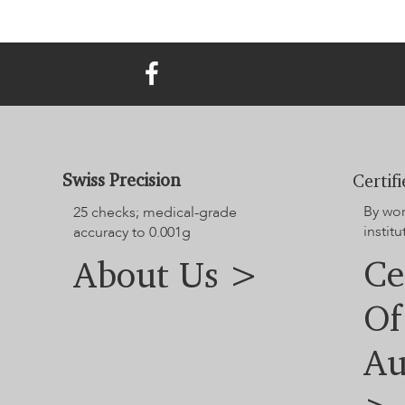
Swiss Precision
Certif
By wo
25 checks; medical-grade
instit
accuracy to 0.001g
Ce
About Us >
Of
Au