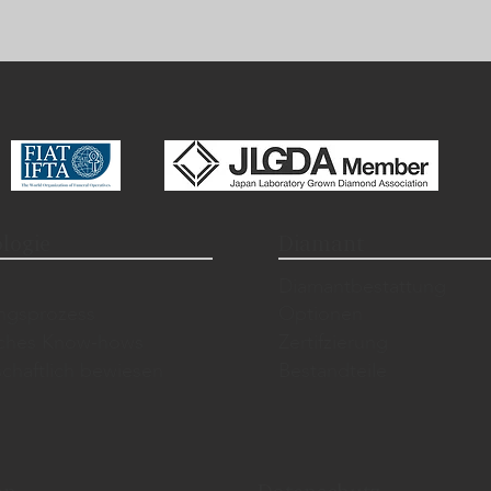
logie
Diamant
​Diamantbestattung
ungsprozess
Optionen
sches Know-hows
Zertifzierung
chaftlich bewiesen
Bestandteile