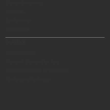
​Diamantbestattung
Optionen
Zertifzierung
Bestandteile
Bestellen
Bestellvorgang
Memorial Diamond for Pets
Gedenkdiamanten für Haustiere
Häufig gestellte Fragen