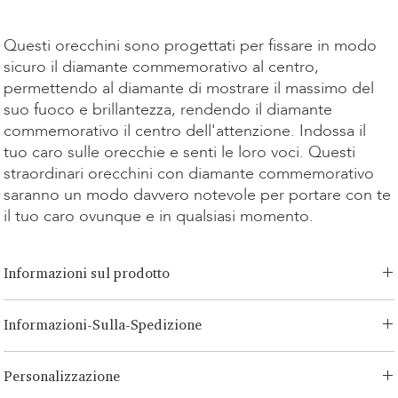
Kauf
Questi orecchini sono progettati per fissare in modo
sicuro il diamante commemorativo al centro,
permettendo al diamante di mostrare il massimo del
suo fuoco e brillantezza, rendendo il diamante
commemorativo il centro dell'attenzione. Indossa il
tuo caro sulle orecchie e senti le loro voci. Questi
straordinari orecchini con diamante commemorativo
saranno un modo davvero notevole per portare con te
il tuo caro ovunque e in qualsiasi momento.
Informazioni sul prodotto
Opzioni di taglio:
Brillante, Smeraldo, Radiante, Asscher, Principessa,
Informazioni-Sulla-Spedizione
Cuore, Ovale, Lacrima, Cuscino
Opzione Carati:
0.15ct - 0.50ct
LONITÉ ha un sistema logistico consolidato e senza rischi per i tuoi
Opzione Metallo:
Oro Bianco/Giallo 14K, Oro Rosa 14K, Oro
Personalizzazione
prodotti. La nostra rete deriva da anni di esperienza e consiste sia in
Bianco/Giallo 18K, Oro Rosa 18K, Platino, Argento Continuum
spedizioni segmentate che in spedizioni intercontinentali