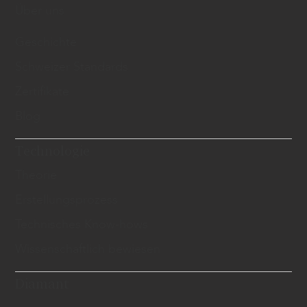
Über uns
Geschichte
Schweizer Standards
Zertifikate
Blog
Technologie
Theorie
Erstellungsprozess
Technisches Know-hows
Wissenschaftlich bewiesen
Diamant