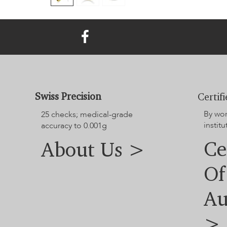
Swiss Precision
Certif
By wo
25 checks; medical-grade
instit
accuracy to 0.001g
Ce
About Us >
Of
Au
>