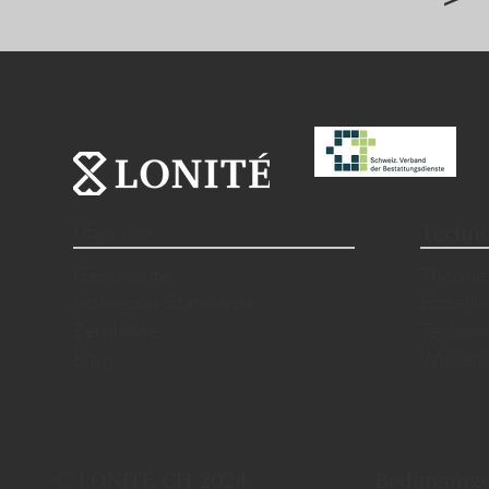
Über uns
Techno
Geschichte
Theorie
Schweizer Standards
Erstell
Zertifikate
Techni
Blog
Wissens
© LONITÉ CH 2024.
Bedingung