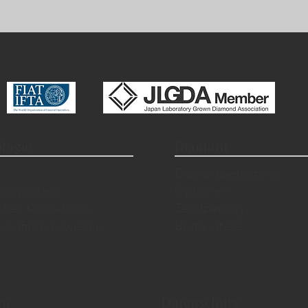
logie
Diamant
​Diamantbestattung
ungsprozess
Optionen
sches Know-hows
Zertifzierung
chaftlich bewiesen
Bestandteile
en
Datenschutz