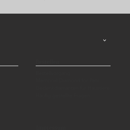
<
Bestellen
Bestellvorgang
Memorial Diamond for Pets
Gedenkdiamanten für Haustiere
Häufig gestellte Fragen
Impressum