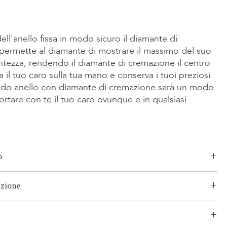
l'anello fissa in modo sicuro il diamante di
permette al diamante di mostrare il massimo del suo
antezza, rendendo il diamante di cremazione il centro
a il tuo caro sulla tua mano e conserva i tuoi preziosi
dido anello con diamante di cremazione sarà un modo
rtare con te il tuo caro ovunque e in qualsiasi
o
Smeraldo, Radiante, Asscher, Principessa, Cuore, Ovale, Lacrima,
izione
o consolidato e senza rischi per i tuoi prodotti. La nostra rete
/Giallo-14K, Oro Rosa 14K, Oro Bianco/Giallo 18K, Oro Rosa 18K,
e consiste sia in spedizioni segmentate che in spedizioni