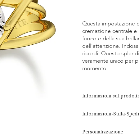
Kauf
Kauf
Questa impostazione del
cremazione centrale e 
fuoco e della sua brill
dell'attenzione. Indoss
ricordi. Questo splen
veramente unico per po
momento.
Informazioni sul prodott
Opzioni di taglio:
Brillante, 
Informazioni-Sulla-Sped
Cuscino
Opzione Carati:
0.15ct-3.00ct
LONITÉ ha un sistema logistic
Opzione Metallo:
Oro Bianco
Personalizzazione
deriva da anni di esperienza 
Platino, Argento Continuum