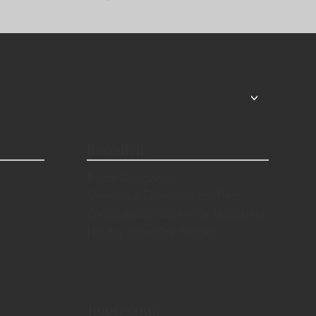
<
Bestellen
Bestellvorgang
Memorial Diamond for Pets
Gedenkdiamanten für Haustiere
Häufig gestellte Fragen
Impressum