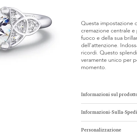
Kauf
Kauf
Questa impostazione del
cremazione centrale e 
fuoco e della sua brill
dell'attenzione. Indoss
ricordi. Questo splen
veramente unico per po
momento.
Informazioni sul prodott
Opzioni di taglio:
Brillante, 
Informazioni-Sulla-Sped
Cuscino
Opzione Carati:
0.15ct-3.00ct
LONITÉ ha un sistema logistic
Opzione Metallo:
Oro Bianco
Personalizzazione
deriva da anni di esperienza 
Platino, Argento Continuum