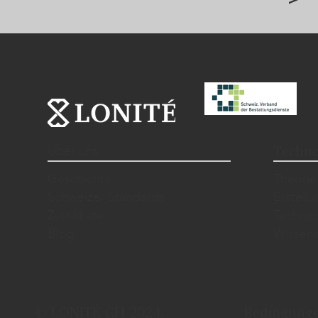
Über uns
Techno
Geschichte
Theorie
Schweizer Standards
Erstell
Zertifikate
Techni
Blog
Wissens
© LONITÉ CH 2024.
Bedingung