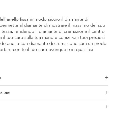
l'anello fissa in modo sicuro il diamante di
permette al diamante di mostrare il massimo del suo
antezza, rendendo il diamante di cremazione il centro
a il tuo caro sulla tua mano e conserva i tuoi preziosi
dido anello con diamante di cremazione sarà un modo
rtare con te il tuo caro ovunque e in qualsiasi
o
Smeraldo, Radiante, Asscher, Principessa, Cuore, Ovale, Lacrima,
izione
o consolidato e senza rischi per i tuoi prodotti. La nostra rete
/Giallo-14K, Oro Rosa 14K, Oro Bianco/Giallo 18K, Oro Rosa 18K,
e consiste sia in spedizioni segmentate che in spedizioni