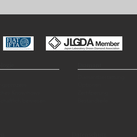
logie
Diamant
​Diamantbestattung
ungsprozess
Optionen
sches Know-hows
Zertifzierung
chaftlich bewiesen
Bestandteile
en
Datenschutz