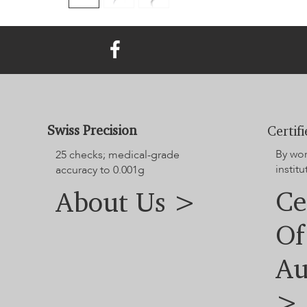
Swiss Precision
Certif
By wo
25 checks; medical-grade
instit
accuracy to 0.001g
Ce
About Us >
Of
Au
>