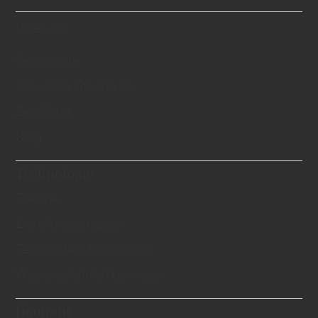
Über uns
Geschichte
Schweizer Standards
Zertifikate
Blog
Technologie
Theorie
Erstellungsprozess
Technisches Know-hows
Wissenschaftlich bewiesen
Diamant