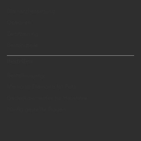
​Diamantbestattung
Optionen
Zertifzierung
Bestandteile
Bestellen
Bestellvorgang
Memorial Diamond for Pets
Gedenkdiamanten für Haustiere
Häufig gestellte Fragen