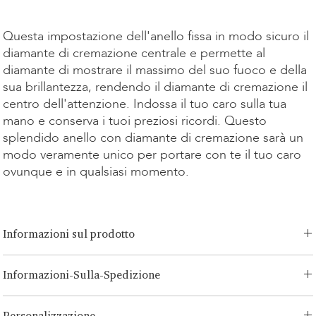
Kauf
Questa impostazione dell'anello fissa in modo sicuro il
diamante di cremazione centrale e permette al
diamante di mostrare il massimo del suo fuoco e della
sua brillantezza, rendendo il diamante di cremazione il
centro dell'attenzione. Indossa il tuo caro sulla tua
mano e conserva i tuoi preziosi ricordi. Questo
splendido anello con diamante di cremazione sarà un
modo veramente unico per portare con te il tuo caro
ovunque e in qualsiasi momento.
Informazioni sul prodotto
Opzioni di taglio:
Brillante, Smeraldo, Radiante, Asscher, Principessa,
Informazioni-Sulla-Spedizione
Cuore, Ovale, Lacrima, Cuscino
Opzione Carati:
0.15ct-3.00ct
LONITÉ ha un sistema logistico consolidato e senza rischi per i tuoi
Opzione Metallo:
Oro Bianco/Giallo-14K, Oro Rosa 14K, Oro
Personalizzazione