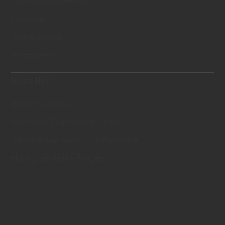
​Diamantbestattung
Optionen
Zertifzierung
Bestandteile
Bestellen
Bestellvorgang
Memorial Diamond for Pets
Gedenkdiamanten für Haustiere
Häufig gestellte Fragen