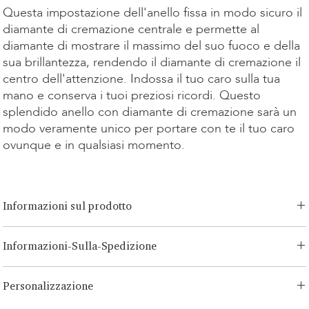
Questa impostazione dell'anello fissa in modo sicuro il
diamante di cremazione centrale e permette al
diamante di mostrare il massimo del suo fuoco e della
sua brillantezza, rendendo il diamante di cremazione il
centro dell'attenzione. Indossa il tuo caro sulla tua
mano e conserva i tuoi preziosi ricordi. Questo
splendido anello con diamante di cremazione sarà un
modo veramente unico per portare con te il tuo caro
ovunque e in qualsiasi momento.
Informazioni sul prodotto
Opzioni di taglio:
Brillante, Smeraldo, Radiante, Asscher, Principessa,
Informazioni-Sulla-Spedizione
Cuore, Ovale, Lacrima, Cuscino
Opzione Carati:
0.15ct-0.80ct
LONITÉ ha un sistema logistico consolidato e senza rischi per i tuoi
Opzione Metallo:
Oro Bianco/Giallo-14K, Oro Rosa 14K, Oro
Personalizzazione
prodotti. La nostra rete deriva da anni di esperienza e consiste sia in
Bianco/Giallo 18K, Oro Rosa 18K, Platino, Argento Continuum
spedizioni segmentate che in spedizioni intercontinentali
Nota: