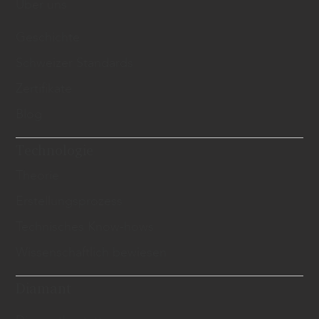
Über uns
Geschichte
Schweizer Standards
Zertifikate
Blog
Technologie
Theorie
Erstellungsprozess
Technisches Know-hows
Wissenschaftlich bewiesen
Diamant